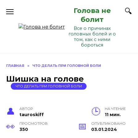
Перейти
Голова не
к
содержанию
болит
Все о причинах
головных болей и о
том, как с ними
бороться
ГЛАВНАЯ
»
ЧТО ДЕЛАТЬ ПРИ ГОЛОВНОЙ БОЛИ
Шишка на голове
ЧТО ДЕЛАТЬ ПРИ ГОЛОВНОЙ БОЛИ
АВТОР
НА ЧТЕНИЕ
tauroskiff
11 мин.
ПРОСМОТРОВ
ОПУБЛИКОВАНО
350
03.01.2024