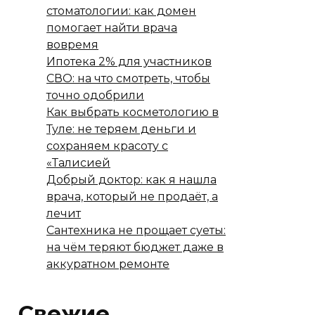
стоматологии: как домен
помогает найти врача
вовремя
Ипотека 2% для участников
СВО: на что смотреть, чтобы
точно одобрили
Как выбрать косметологию в
Туле: не теряем деньги и
сохраняем красоту с
«Талисией
Добрый доктор: как я нашла
врача, который не продаёт, а
лечит
Сантехника не прощает суеты:
на чём теряют бюджет даже в
аккуратном ремонте
Свежие