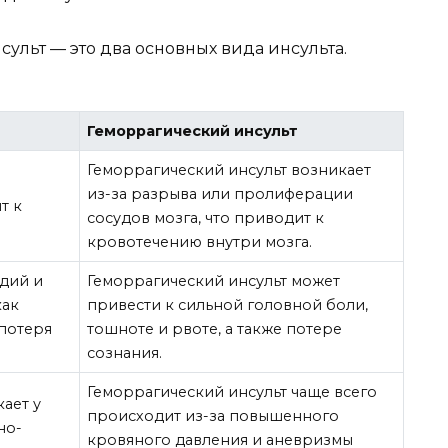
льт — это два основных вида инсульта.
Геморрагический инсульт
Геморрагический инсульт возникает
из-за разрыва или пролиферации
т к
сосудов мозга, что приводит к
кровотечению внутри мозга.
адий и
Геморрагический инсульт может
как
привести к сильной головной боли,
 потеря
тошноте и рвоте, а также потере
сознания.
Геморрагический инсульт чаще всего
ает у
происходит из-за повышенного
но-
кровяного давления и аневризмы