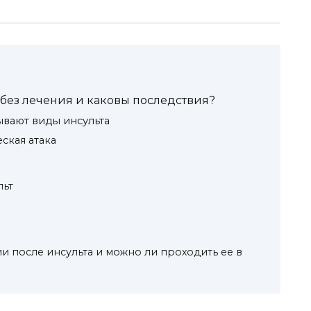
 без лечения и каковы последствия?
бывают виды инсульта
ская атака
льт
ии после инсульта и можно ли проходить ее в