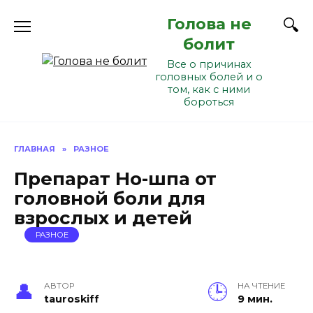
Перейти
Голова не
к
содержанию
болит
Все о причинах
головных болей и о
том, как с ними
бороться
ГЛАВНАЯ
»
РАЗНОЕ
Препарат Но-шпа от
головной боли для
взрослых и детей
РАЗНОЕ
АВТОР
НА ЧТЕНИЕ
tauroskiff
9 мин.