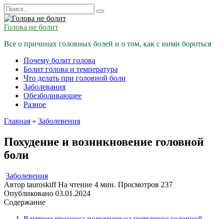
Перейти
Search
к
for:
содержанию
Голова не болит
Все о причинах головных болей и о том, как с ними бороться
Почему болит голова
Болит голова и температура
Что делать при головной боли
Заболевания
Обезболивающее
Разное
Главная
»
Заболевения
Похудение и возникновение головной
боли
Заболевения
Автор
tauroskiff
На чтение
4 мин.
Просмотров
237
Опубликовано
03.01.2024
Содержание
Влияние процесса похудения на появление головной