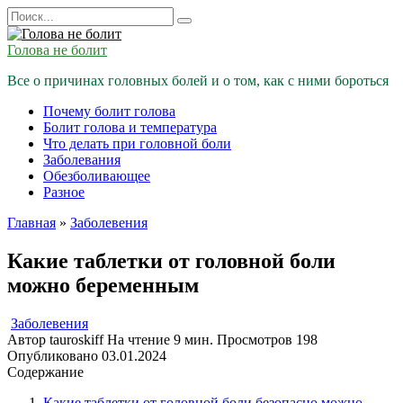
Перейти
Search
к
for:
содержанию
Голова не болит
Все о причинах головных болей и о том, как с ними бороться
Почему болит голова
Болит голова и температура
Что делать при головной боли
Заболевания
Обезболивающее
Разное
Главная
»
Заболевения
Какие таблетки от головной боли
можно беременным
Заболевения
Автор
tauroskiff
На чтение
9 мин.
Просмотров
198
Опубликовано
03.01.2024
Содержание
Какие таблетки от головной боли безопасно можно