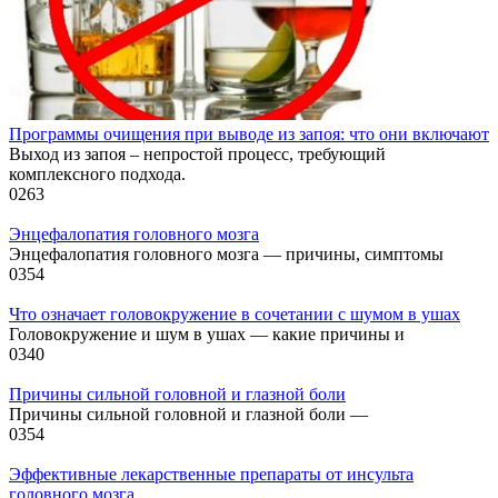
Программы очищения при выводе из запоя: что они включают
Выход из запоя – непростой процесс, требующий
комплексного подхода.
0
263
Энцефалопатия головного мозга
Энцефалопатия головного мозга — причины, симптомы
0
354
Что означает головокружение в сочетании с шумом в ушах
Головокружение и шум в ушах — какие причины и
0
340
Причины сильной головной и глазной боли
Причины сильной головной и глазной боли —
0
354
Эффективные лекарственные препараты от инсульта
головного мозга