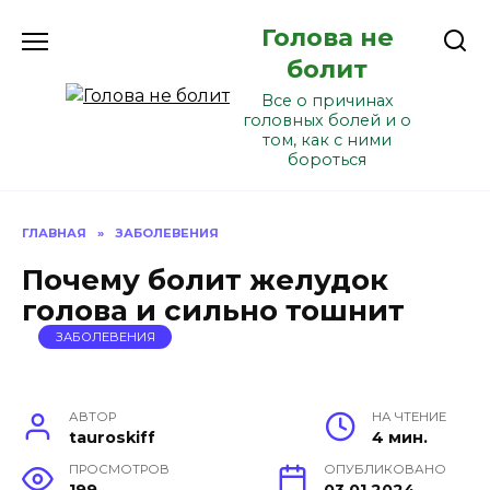
Перейти
Голова не
к
содержанию
болит
Все о причинах
головных болей и о
том, как с ними
бороться
ГЛАВНАЯ
»
ЗАБОЛЕВЕНИЯ
Почему болит желудок
голова и сильно тошнит
ЗАБОЛЕВЕНИЯ
АВТОР
НА ЧТЕНИЕ
tauroskiff
4 мин.
ПРОСМОТРОВ
ОПУБЛИКОВАНО
199
03.01.2024