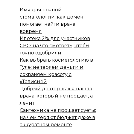
Имя для ночной
стоматологии: как домен
помогает найти врача
вовремя
Ипотека 2% для участников
СВО: на что смотреть, чтобы
точно одобрили
Как выбрать косметологию в
Туле: не теряем деньги и
сохраняем красоту с
«Талисией
Добрый доктор: как я нашла
врача, который не продаёт, а
лечит
Сантехника не прощает суеты:
на чём теряют бюджет даже в
аккуратном ремонте