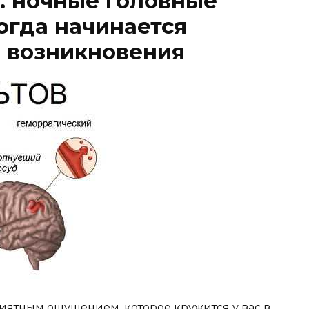
ч. ночные головные
когда начинается
 возникновения
риятным ощущением, которое кружится у вас в