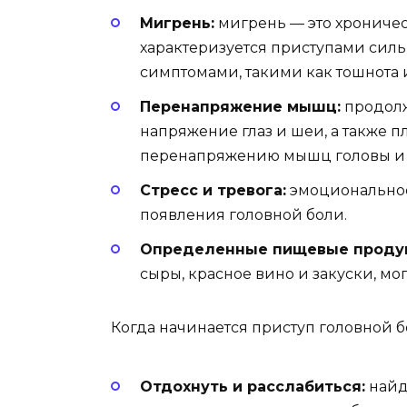
Мигрень:
мигрень — это хроничес
характеризуется приступами силь
симптомами, такими как тошнота и
Перенапряжение мышц:
продолж
напряжение глаз и шеи, а также п
перенапряжению мышц головы и ш
Стресс и тревога:
эмоциональное
появления головной боли.
Определенные пищевые проду
сыры, красное вино и закуски, мо
Когда начинается приступ головной б
Отдохнуть и расслабиться:
найди