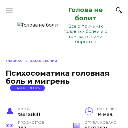
Перейти
Голова не
к
содержанию
болит
Все о причинах
головных болей и о
том, как с ними
бороться
ГЛАВНАЯ
»
ЗАБОЛЕВЕНИЯ
Психосоматика головная
боль и мигрень
ЗАБОЛЕВЕНИЯ
АВТОР
НА ЧТЕНИЕ
tauroskiff
14 мин.
ПРОСМОТРОВ
ОПУБЛИКОВАНО
392
03.01.2024