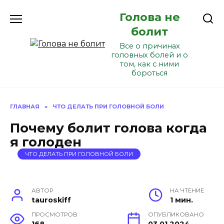
Перейти
Голова не
к
содержанию
болит
Все о причинах
головных болей и о
том, как с ними
бороться
ГЛАВНАЯ
»
ЧТО ДЕЛАТЬ ПРИ ГОЛОВНОЙ БОЛИ
Почему болит голова когда
я голоден
ЧТО ДЕЛАТЬ ПРИ ГОЛОВНОЙ БОЛИ
АВТОР
НА ЧТЕНИЕ
tauroskiff
1 мин.
ПРОСМОТРОВ
ОПУБЛИКОВАНО
168
03.01.2024