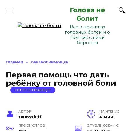
Перейти
Голова не
к
содержанию
болит
Все о причинах
головных болей и о
том, как с ними
бороться
ГЛАВНАЯ
»
ОБЕЗБОЛИВАЮЩЕЕ
Первая помощь что дать
ребёнку от головной боли
ОБЕЗБОЛИВАЮЩЕЕ
АВТОР
НА ЧТЕНИЕ
tauroskiff
4 мин.
ПРОСМОТРОВ
ОПУБЛИКОВАНО
168
03.01.2024