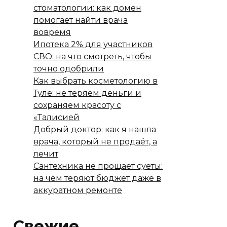
стоматологии: как домен
помогает найти врача
вовремя
Ипотека 2% для участников
СВО: на что смотреть, чтобы
точно одобрили
Как выбрать косметологию в
Туле: не теряем деньги и
сохраняем красоту с
«Талисией
Добрый доктор: как я нашла
врача, который не продаёт, а
лечит
Сантехника не прощает суеты:
на чём теряют бюджет даже в
аккуратном ремонте
Свежие