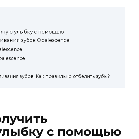
ежную улыбку с помощью
ивания зубов Opalescence
lescence
palescence
ливания зубов. Как правильно отбелить зубы?
олучить
улыбку с помощью