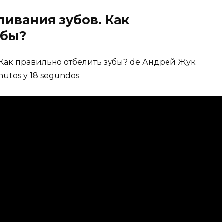
ливания зубов. Как
убы?
 Как правильно отбелить зубы? de Андрей Жук
minutos y 18 segundos