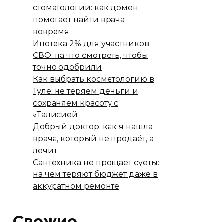
стоматологии: как домен
помогает найти врача
вовремя
Ипотека 2% для участников
СВО: на что смотреть, чтобы
точно одобрили
Как выбрать косметологию в
Туле: не теряем деньги и
сохраняем красоту с
«Талисией
Добрый доктор: как я нашла
врача, который не продаёт, а
лечит
Сантехника не прощает суеты:
на чём теряют бюджет даже в
аккуратном ремонте
Свежие