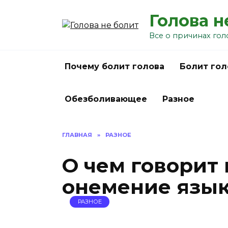
Перейти
Голова н
к
содержанию
Все о причинах гол
Почему болит голова
Болит гол
Обезболивающее
Разное
ГЛАВНАЯ
»
РАЗНОЕ
О чем говорит
онемение язы
РАЗНОЕ