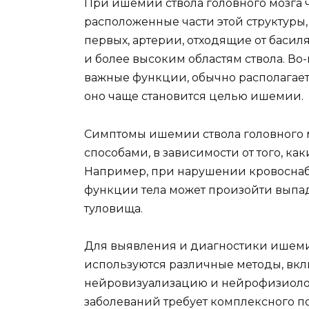
При ишемии ствола головного мозга 
расположенные части этой структуры,
первых, артерии, отходящие от басил
и более высоким областям ствола. Во
важные функции, обычно располагаетс
оно чаще становится целью ишемии.
Симптомы ишемии ствола головного 
способами, в зависимости от того, ка
Например, при нарушении кровоснаб
функции тела может произойти вып
туловища.
Для выявления и диагностики ишеми
используются различные методы, вк
нейровизуализацию и нейрофизиолог
заболеваний требует комплексного 