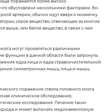
чаще поражаются более высоко
 что обусловлено несколькими факторами. Во-
ярной артерии, обычно идут вверх к мозжечку
-вторых, серое вещество, отвечающее за многие
я выше, чем белое вещество, в связи с чем
мозга могут проявляться различными
кие функции в данной области были затронуты.
жения ядра лица и ядра стравоочистительной
адение симметричных мышц лица и мышц
ческого поражения ствола головного мозга
лючая клиническое обследование,
ические исследования. Лечение таких
подхода и может включать медикаментозную