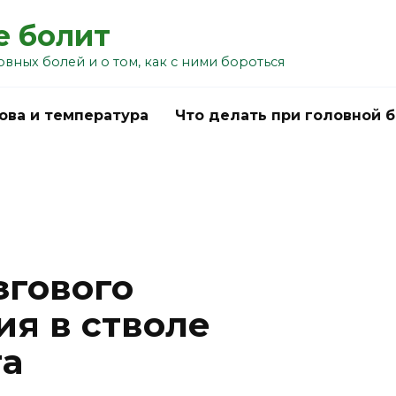
е болит
овных болей и о том, как с ними бороться
ова и температура
Что делать при головной 
згового
я в стволе
га