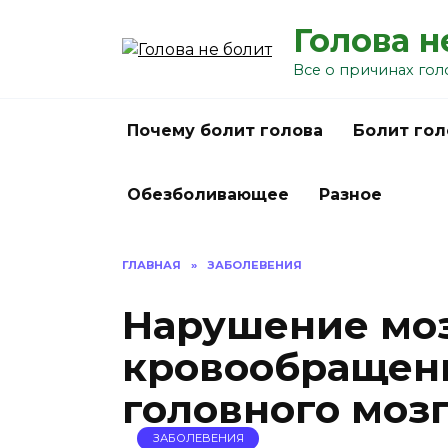
Перейти
Голова н
к
содержанию
Все о причинах гол
Почему болит голова
Болит гол
Обезболивающее
Разное
ГЛАВНАЯ
»
ЗАБОЛЕВЕНИЯ
Нарушение мо
кровообращени
головного моз
ЗАБОЛЕВЕНИЯ