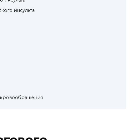
 инсульта
кого инсульта
 кровообращения
згового