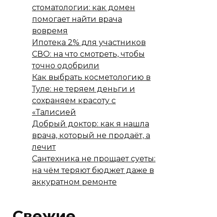
стоматологии: как домен
помогает найти врача
вовремя
Ипотека 2% для участников
СВО: на что смотреть, чтобы
точно одобрили
Как выбрать косметологию в
Туле: не теряем деньги и
сохраняем красоту с
«Талисией
Добрый доктор: как я нашла
врача, который не продаёт, а
лечит
Сантехника не прощает суеты:
на чём теряют бюджет даже в
аккуратном ремонте
Свежие