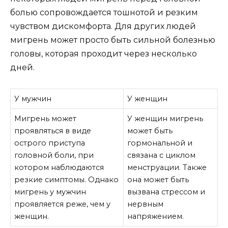
болью сопровождается тошнотой и резким
чувством дискомфорта. Для других людей
мигрень может просто быть сильной болезнью
головы, которая проходит через несколько
дней.
У мужчин
У женщин
Мигрень может
У женщин мигрень
проявляться в виде
может быть
острого приступа
гормональной и
головной боли, при
связана с циклом
котором наблюдаются
менструации. Также
резкие симптомы. Однако
она может быть
мигрень у мужчин
вызвана стрессом и
проявляется реже, чем у
нервным
женщин.
напряжением.