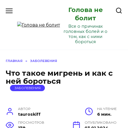
Перейти
Голова не
к
содержанию
болит
Все о причинах
головных болей и о
том, как с ними
бороться
ГЛАВНАЯ
»
ЗАБОЛЕВЕНИЯ
Что такое мигрень и как с
ней бороться
ЗАБОЛЕВЕНИЯ
АВТОР
НА ЧТЕНИЕ
tauroskiff
6 мин.
ПРОСМОТРОВ
ОПУБЛИКОВАНО
179
03.01.2024