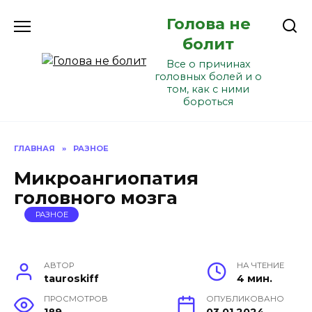
Перейти
Голова не
к
содержанию
болит
Все о причинах
головных болей и о
том, как с ними
бороться
ГЛАВНАЯ
»
РАЗНОЕ
Микроангиопатия
головного мозга
РАЗНОЕ
АВТОР
НА ЧТЕНИЕ
tauroskiff
4 мин.
ПРОСМОТРОВ
ОПУБЛИКОВАНО
189
03.01.2024