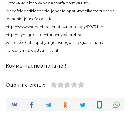
Источники: http://www.entsefalopatiya.ru/o-
jencefalopatii/lechenie-jencefalopatii/medikamentoznoe-
lechenie-jencefalopatii/,
http://www.womenhealthnet.ru/neurology/8907.html,
http://saymigren.net/vtorichnye/cerebral-
vessels/encefalopatiya-golovnogo-mozga-lechenie-
narodnymi-sredstvami.html
Комментариев пока нет!
Оцените статью