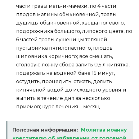
части травы мать-и-мачехи, по 4 части
плодов малины обыкновенной, травы
душицы обыкновенной, хвоща полевого,
подорожника большого, липового цвета, по
6 частей травы сушеницы топяной,
пустырника пятилопастного, плодов
шиповника коричного; все смешать,
столовую ложку сбора залить 0,5 л кипятка,
подержать на водяной бане 15 минут,
остудить, процедить, отжать, долить
кипяченой водой до исходного уровня и
выпить в течение дня за несколько
приемов; курс лечения – месяц.
Полезная информация:
Молитва иоанну
крестителю об избавлении от головной