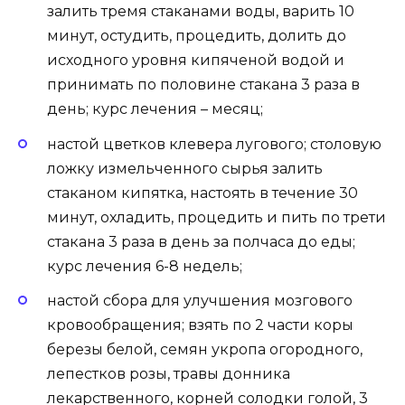
залить тремя стаканами воды, варить 10
минут, остудить, процедить, долить до
исходного уровня кипяченой водой и
принимать по половине стакана 3 раза в
день; курс лечения – месяц;
настой цветков клевера лугового; столовую
ложку измельченного сырья залить
стаканом кипятка, настоять в течение 30
минут, охладить, процедить и пить по трети
стакана 3 раза в день за полчаса до еды;
курс лечения 6-8 недель;
настой сбора для улучшения мозгового
кровообращения; взять по 2 части коры
березы белой, семян укропа огородного,
лепестков розы, травы донника
лекарственного, корней солодки голой, 3