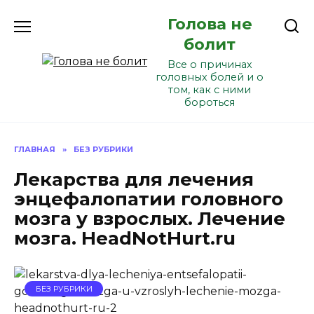
Перейти
Голова не
к
содержанию
болит
Все о причинах
головных болей и о
том, как с ними
бороться
ГЛАВНАЯ
»
БЕЗ РУБРИКИ
Лекарства для лечения
энцефалопатии головного
мозга у взрослых. Лечение
мозга. HeadNotHurt.ru
БЕЗ РУБРИКИ