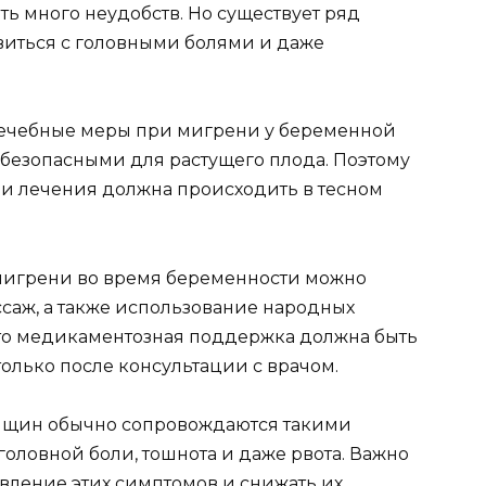
 много неудобств. Но существует ряд
авиться с головными болями и даже
о лечебные меры при мигрени у беременной
езопасными для растущего плода. Поэтому
и лечения должна происходить в тесном
мигрени во время беременности можно
саж, а также использование народных
что медикаментозная поддержка должна быть
олько после консультации с врачом.
нщин обычно сопровождаются такими
оловной боли, тошнота и даже рвота. Важно
ление этих симптомов и снижать их