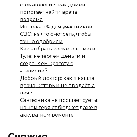
стоматологии: как домен
помогает найти врача
вовремя
Ипотека 2% для участников
СВО: на что смотреть, чтобы
точно одобрили
Как выбрать косметологию в
Туле: не теряем деньги и
сохраняем красоту с
«Талисией
Добрый доктор: как я нашла
врача, который не продаёт, а
лечит
Сантехника не прощает суеты:
на чём теряют бюджет даже в
аккуратном ремонте
Свежие