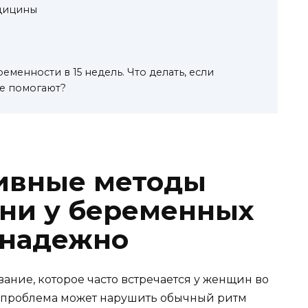
дицины
менности в 15 недель. Что делать, если
не помогают?
ивные методы
ни у беременных
 надежно
ние, которое часто встречается у женщин во
я проблема может нарушить обычный ритм