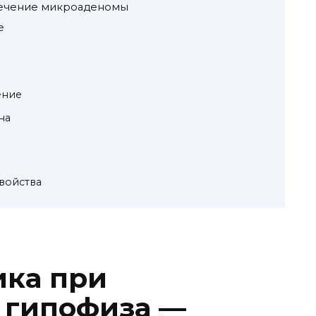
лечение микроаденомы
е
ение
на
войства
ика при
 гипофиза —