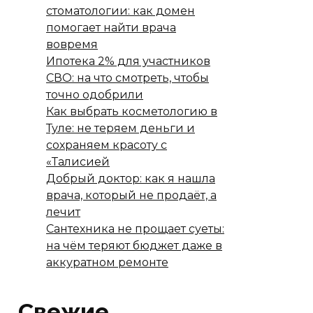
стоматологии: как домен
помогает найти врача
вовремя
Ипотека 2% для участников
СВО: на что смотреть, чтобы
точно одобрили
Как выбрать косметологию в
Туле: не теряем деньги и
сохраняем красоту с
«Талисией
Добрый доктор: как я нашла
врача, который не продаёт, а
лечит
Сантехника не прощает суеты:
на чём теряют бюджет даже в
аккуратном ремонте
Свежие