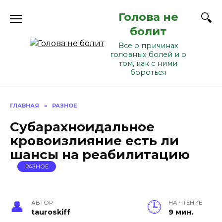
Перейти
Голова не
к
содержанию
болит
Все о причинах
головных болей и о
том, как с ними
бороться
ГЛАВНАЯ
»
РАЗНОЕ
Субарахноидальное
кровоизлияние есть ли
шансы на реабилитацию
РАЗНОЕ
АВТОР
НА ЧТЕНИЕ
tauroskiff
9 мин.