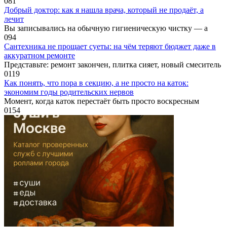
0
81
Добрый доктор: как я нашла врача, который не продаёт, а
лечит
Вы записывались на обычную гигиеническую чистку — а
0
94
Сантехника не прощает суеты: на чём теряют бюджет даже в
аккуратном ремонте
Представьте: ремонт закончен, плитка сияет, новый смеситель
0
119
Как понять, что пора в секцию, а не просто на каток:
экономим годы родительских нервов
Момент, когда каток перестаёт быть просто воскресным
0
154