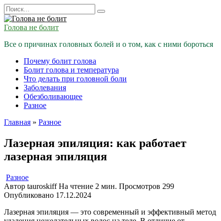
Перейти
Search
к
for:
содержанию
Голова не болит
Все о причинах головных болей и о том, как с ними бороться
Почему болит голова
Болит голова и температура
Что делать при головной боли
Заболевания
Обезболивающее
Разное
Главная
»
Разное
Лазерная эпиляция: как работает
лазерная эпиляция
Разное
Автор
tauroskiff
На чтение
2 мин.
Просмотров
299
Опубликовано
17.12.2024
Лазерная эпиляция — это современный и эффективный метод
удаления нежелательных волос на теле. В отличие от