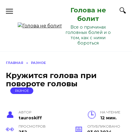
Перейти
Голова не
к
содержанию
болит
Все о причинах
головных болей и о
том, как с ними
бороться
ГЛАВНАЯ
»
РАЗНОЕ
Кружится голова при
повороте головы
РАЗНОЕ
АВТОР
НА ЧТЕНИЕ
tauroskiff
12 мин.
ПРОСМОТРОВ
ОПУБЛИКОВАНО
252
03.01.2024