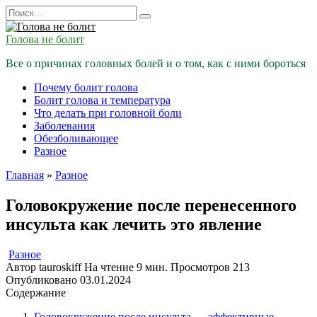
Перейти
Search
к
for:
содержанию
Голова не болит
Все о причинах головных болей и о том, как с ними бороться
Почему болит голова
Болит голова и температура
Что делать при головной боли
Заболевания
Обезболивающее
Разное
Главная
»
Разное
Головокружение после перенесенного
инсульта как лечить это явление
Разное
Автор
tauroskiff
На чтение
9 мин.
Просмотров
213
Опубликовано
03.01.2024
Содержание
Головокружение после инсульта — эффективные