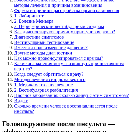
методы лечения и причины возникновения
Формы и причины расстройства органа равновесия
1. Лабиринтит
2. Болезнь Меньера
3. Периферический вестибулярный синдром
Как диагностируют причину приступов вертиго?
Диагностика симптомов
Вестибулярный тестирование
Имеет ли роль измерение давления?
Другие методы диагностики
Как можно проконсультироваться с врачом?
Какие осложнения могут возникнуть при постоянном
вертиго?
Когда следует обратиться к врачу?
Методы лечения синдрома вертиго
1. Медикаментозное лечение
2. Вестибулярная реабилитация
Прогноз заболевания: сколько живут с этим симптомом?
Видео:
Сколько времени человек восстанавливается после
инсульта?
Головокружение после инсульта —
эффективные методы лечения и