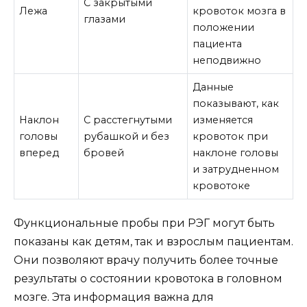
С закрытыми
Лежа
кровоток мозга в
глазами
положении
пациента
неподвижно
Данные
показывают, как
Наклон
С расстегнутыми
изменяется
головы
рубашкой и без
кровоток при
вперед
бровей
наклоне головы
и затрудненном
кровотоке
Функциональные пробы при РЭГ могут быть
показаны как детям, так и взрослым пациентам.
Они позволяют врачу получить более точные
результаты о состоянии кровотока в головном
мозге. Эта информация важна для