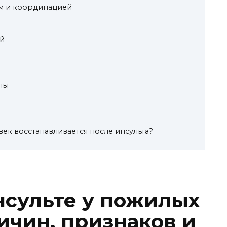
м и координацией
й
льт
ек восстанавливается после инсульта?
нсульте у пожилых
ичин, признаков и