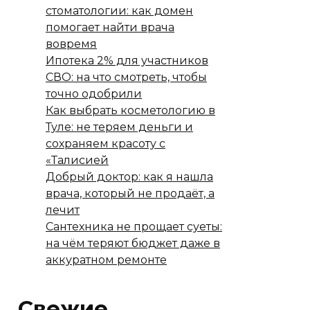
стоматологии: как домен
помогает найти врача
вовремя
Ипотека 2% для участников
СВО: на что смотреть, чтобы
точно одобрили
Как выбрать косметологию в
Туле: не теряем деньги и
сохраняем красоту с
«Талисией
Добрый доктор: как я нашла
врача, который не продаёт, а
лечит
Сантехника не прощает суеты:
на чём теряют бюджет даже в
аккуратном ремонте
Свежие