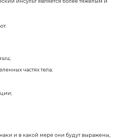
еский инсульт является более тяжелым и
ют:
ышц;
ленных частях тела;
ации;
наки и в какой мере они будут выражены,