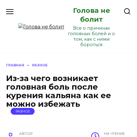
Перейти
Голова не
к
содержанию
болит
Все о причинах
головных болей и о
том, как с ними
бороться
ГЛАВНАЯ
»
РАЗНОЕ
Из-за чего возникает
головная боль после
курения кальяна как ее
можно избежать
РАЗНОЕ
АВТОР
НА ЧТЕНИЕ