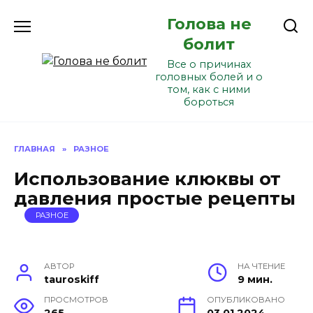
Перейти
Голова не
к
содержанию
болит
Все о причинах
головных болей и о
том, как с ними
бороться
ГЛАВНАЯ
»
РАЗНОЕ
Использование клюквы от
давления простые рецепты
РАЗНОЕ
АВТОР
НА ЧТЕНИЕ
tauroskiff
9 мин.
ПРОСМОТРОВ
ОПУБЛИКОВАНО
265
03.01.2024