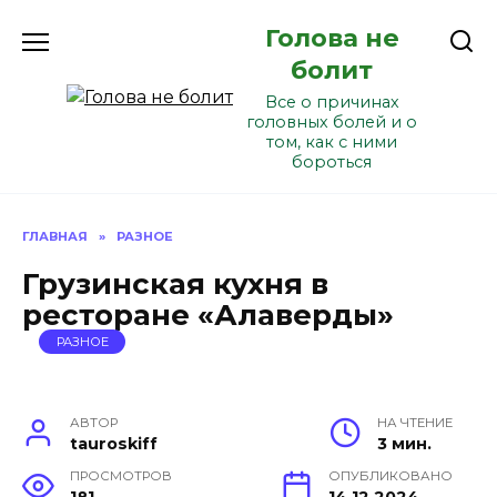
Перейти
Голова не
к
содержанию
болит
Все о причинах
головных болей и о
том, как с ними
бороться
ГЛАВНАЯ
»
РАЗНОЕ
Грузинская кухня в
ресторане «Алаверды»
РАЗНОЕ
АВТОР
НА ЧТЕНИЕ
tauroskiff
3 мин.
ПРОСМОТРОВ
ОПУБЛИКОВАНО
181
14.12.2024