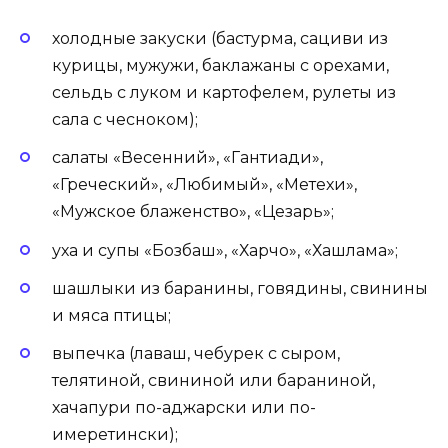
холодные закуски (бастурма, сациви из
курицы, мужужи, баклажаны с орехами,
сельдь с луком и картофелем, рулеты из
сала с чесноком);
салаты «Весенний», «Гантиади»,
«Греческий», «Любимый», «Метехи»,
«Мужское блаженство», «Цезарь»;
уха и супы «Бозбаш», «Харчо», «Хашлама»;
шашлыки из баранины, говядины, свинины
и мяса птицы;
выпечка (лаваш, чебурек с сыром,
телятиной, свининой или бараниной,
хачапури по-аджарски или по-
имеретински);