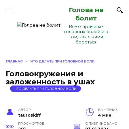
Перейти
Голова не
к
содержанию
болит
Все о причинах
головных болей и о
том, как с ними
бороться
ГЛАВНАЯ
»
ЧТО ДЕЛАТЬ ПРИ ГОЛОВНОЙ БОЛИ
Головокружения и
заложенность в ушах
ЧТО ДЕЛАТЬ ПРИ ГОЛОВНОЙ БОЛИ
АВТОР
НА ЧТЕНИЕ
tauroskiff
4 мин.
ПРОСМОТРОВ
ОПУБЛИКОВАНО
291
03.01.2024