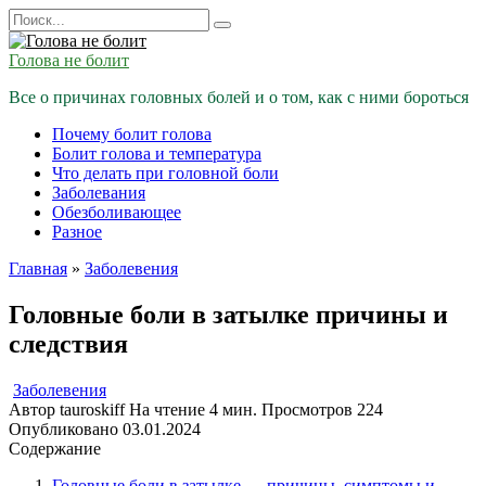
Перейти
Search
к
for:
содержанию
Голова не болит
Все о причинах головных болей и о том, как с ними бороться
Почему болит голова
Болит голова и температура
Что делать при головной боли
Заболевания
Обезболивающее
Разное
Главная
»
Заболевения
Головные боли в затылке причины и
следствия
Заболевения
Автор
tauroskiff
На чтение
4 мин.
Просмотров
224
Опубликовано
03.01.2024
Содержание
Головные боли в затылке — причины, симптомы и