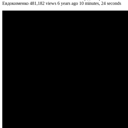
Евдокименко 481,182 views 6 years ago 10 minutes, 24 seconds