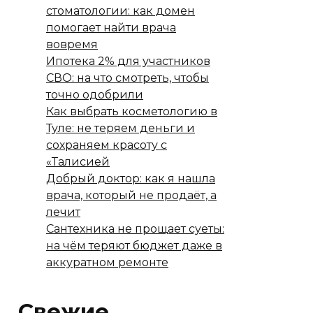
стоматологии: как домен
помогает найти врача
вовремя
Ипотека 2% для участников
СВО: на что смотреть, чтобы
точно одобрили
Как выбрать косметологию в
Туле: не теряем деньги и
сохраняем красоту с
«Талисией
Добрый доктор: как я нашла
врача, который не продаёт, а
лечит
Сантехника не прощает суеты:
на чём теряют бюджет даже в
аккуратном ремонте
Свежие