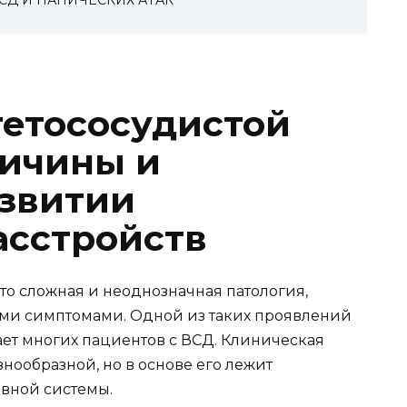
ВСД И ПАНИЧЕСКИХ АТАК
гетососудистой
ричины и
азвитии
асстройств
это сложная и неоднозначная патология,
ыми симптомами. Одной из таких проявлений
ает многих пациентов с ВСД. Клиническая
знообразной, но в основе его лежит
вной системы.