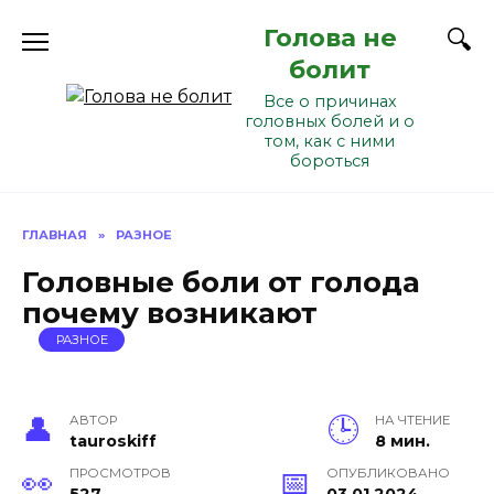
Перейти
Голова не
к
содержанию
болит
Все о причинах
головных болей и о
том, как с ними
бороться
ГЛАВНАЯ
»
РАЗНОЕ
Головные боли от голода
почему возникают
РАЗНОЕ
АВТОР
НА ЧТЕНИЕ
tauroskiff
8 мин.
ПРОСМОТРОВ
ОПУБЛИКОВАНО
527
03.01.2024