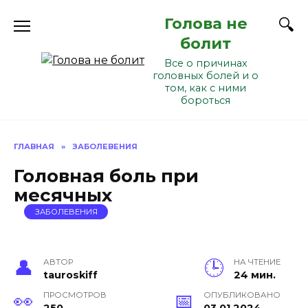
Перейти
Голова не
к
содержанию
болит
Все о причинах
головных болей и о
том, как с ними
бороться
ГЛАВНАЯ
»
ЗАБОЛЕВЕНИЯ
Головная боль при
месячных
ЗАБОЛЕВЕНИЯ
АВТОР
НА ЧТЕНИЕ
tauroskiff
24 мин.
ПРОСМОТРОВ
ОПУБЛИКОВАНО
250
03.01.2024