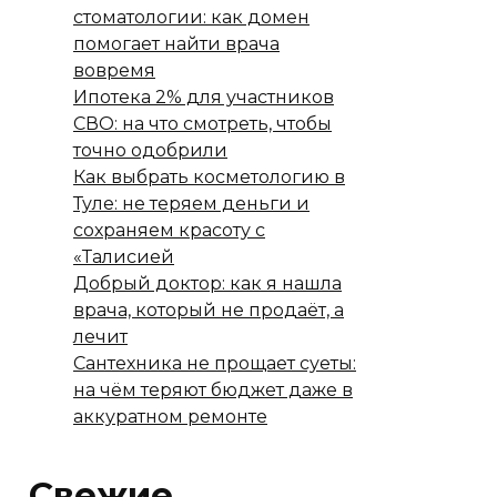
стоматологии: как домен
помогает найти врача
вовремя
Ипотека 2% для участников
СВО: на что смотреть, чтобы
точно одобрили
Как выбрать косметологию в
Туле: не теряем деньги и
сохраняем красоту с
«Талисией
Добрый доктор: как я нашла
врача, который не продаёт, а
лечит
Сантехника не прощает суеты:
на чём теряют бюджет даже в
аккуратном ремонте
Свежие