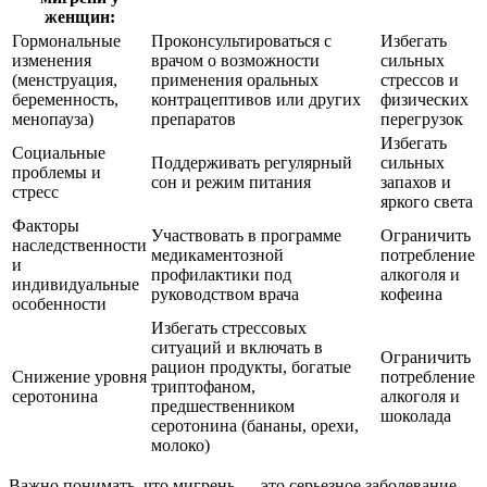
женщин:
Гормональные
Проконсультироваться с
Избегать
изменения
врачом о возможности
сильных
(менструация,
применения оральных
стрессов и
беременность,
контрацептивов или других
физических
менопауза)
препаратов
перегрузок
Избегать
Социальные
Поддерживать регулярный
сильных
проблемы и
сон и режим питания
запахов и
стресс
яркого света
Факторы
Участвовать в программе
Ограничить
наследственности
медикаментозной
потребление
и
профилактики под
алкоголя и
индивидуальные
руководством врача
кофеина
особенности
Избегать стрессовых
ситуаций и включать в
Ограничить
рацион продукты, богатые
Снижение уровня
потребление
триптофаном,
серотонина
алкоголя и
предшественником
шоколада
серотонина (бананы, орехи,
молоко)
Важно понимать, что мигрень — это серьезное заболевание,