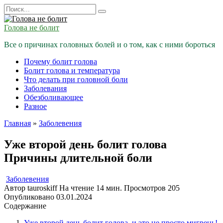
Перейти
Search
к
for:
содержанию
Голова не болит
Все о причинах головных болей и о том, как с ними бороться
Почему болит голова
Болит голова и температура
Что делать при головной боли
Заболевания
Обезболивающее
Разное
Главная
»
Заболевения
Уже второй день болит голова
Причины длительной боли
Заболевения
Автор
tauroskiff
На чтение
14 мин.
Просмотров
205
Опубликовано
03.01.2024
Содержание
Уже второй день болит голова, и это не просто мигрень!