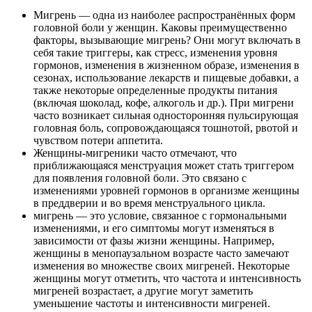
Мигрень — одна из наиболее распространённых форм
головной боли у женщин. Каковы преимущественно
факторы, вызывающие мигрень? Они могут включать в
себя такие триггеры, как стресс, изменения уровня
гормонов, изменения в жизненном образе, изменения в
сезонах, использование лекарств и пищевые добавки, а
также некоторые определенные продукты питания
(включая шоколад, кофе, алкоголь и др.). При мигрени
часто возникает сильная односторонняя пульсирующая
головная боль, сопровождающаяся тошнотой, рвотой и
чувством потери аппетита.
Женщины-мигреники часто отмечают, что
приближающаяся менструация может стать триггером
для появления головной боли. Это связано с
изменениями уровней гормонов в организме женщины
в преддверии и во время менструального цикла.
мигрень — это условие, связанное с гормональными
изменениями, и его симптомы могут изменяться в
зависимости от фазы жизни женщины. Например,
женщины в менопаузальном возрасте часто замечают
изменения во множестве своих мигреней. Некоторые
женщины могут отметить, что частота и интенсивность
мигреней возрастает, а другие могут заметить
уменьшение частоты и интенсивности мигреней.