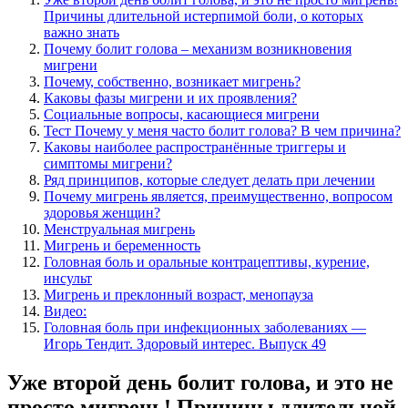
Причины длительной истерпимой боли, о которых
важно знать
Почему болит голова – механизм возникновения
мигрени
Почему, собственно, возникает мигрень?
Каковы фазы мигрени и их проявления?
Социальные вопросы, касающиеся мигрени
Тест Почему у меня часто болит голова? В чем причина?
Каковы наиболее распространённые триггеры и
симптомы мигрени?
Ряд принципов, которые следует делать при лечении
Почему мигрень является, преимущественно, вопросом
здоровья женщин?
Менструальная мигрень
Мигрень и беременность
Головная боль и оральные контрацептивы, курение,
инсульт
Мигрень и преклонный возраст, менопауза
Видео:
Головная боль при инфекционных заболеваниях —
Игорь Тендит. Здоровый интерес. Выпуск 49
Уже второй день болит голова, и это не
просто мигрень! Причины длительной