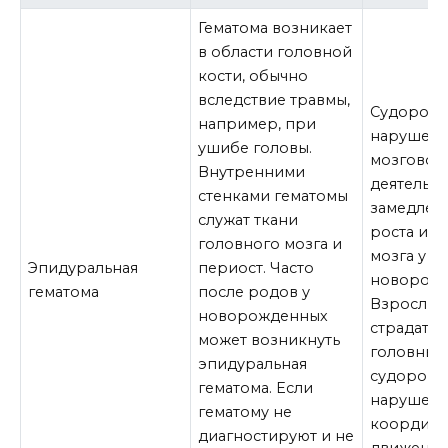
Гематома возникает
в области головной
кости, обычно
вследствие травмы,
Судороги
например, при
нарушен
ушибе головы.
мозговой
Внутренними
деятельно
стенками гематомы
замедлен
служат ткани
роста и р
головного мозга и
мозга у
Эпидуральная
периост. Часто
новорожд
гематома
после родов у
Взрослые
новорожденных
страдать 
может возникнуть
головных 
эпидуральная
судорог 
гематома. Если
нарушен
гематому не
координ
диагностируют и не