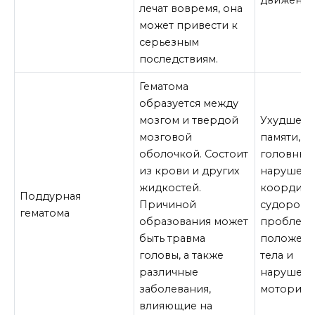
движений
лечат вовремя, она
может привести к
серьезным
последствиям.
Гематома
образуется между
мозгом и твердой
Ухудшен
мозговой
памяти,
оболочкой. Состоит
головные 
из крови и других
нарушен
жидкостей.
координа
Поддурная
Причиной
судороги,
гематома
образования может
проблемы
быть травма
положен
головы, а также
тела и
различные
нарушен
заболевания,
моторики
влияющие на