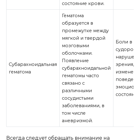
состояние крови.
Гематома
образуется в
промежутке между
мягкой и твердой
Боли в го
мозговыми
судороги,
оболочками.
нарушен
Появление
Субарахноидальная
зрения,
субарахноидальной
гематома
изменени
гематомы часто
поведени
связано с
эмоциона
различными
состоянии
сосудистыми
заболеваниями, в
том числе
аневризмой.
Всегда следует обращать внимание на