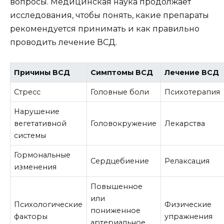
вопросы. Медицинская наука продолжает
исследования, чтобы понять, какие препараты
рекомендуется принимать и как правильно
проводить лечение ВСД.
Причины ВСД
Симптомы ВСД
Лечение ВСД
Стресс
Головные боли
Психотерапия
Нарушение
вегетативной
Головокружение
Лекарства
системы
Гормональные
Сердцебиение
Релаксация
изменения
Повышенное
или
Психологические
Физические
пониженное
факторы
упражнения
артериальное