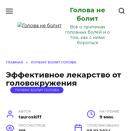
Перейти
Голова не
к
содержанию
болит
Все о причинах
головных болей и о
том, как с ними
бороться
ГЛАВНАЯ
»
ПОЧЕМУ БОЛИТ ГОЛОВА
Эффективное лекарство от
головокружения
ПОЧЕМУ БОЛИТ ГОЛОВА
АВТОР
НА ЧТЕНИЕ
tauroskiff
9 мин.
ПРОСМОТРОВ
ОПУБЛИКОВАНО
175
03.01.2024