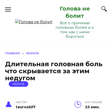
Перейти
Голова не
к
содержанию
болит
Все о причинах
головных болей и о
том, как с ними
бороться
ГЛАВНАЯ
»
РАЗНОЕ
Длительная головная боль
что скрывается за этим
недугом
РАЗНОЕ
АВТОР
НА ЧТЕНИЕ
tauroskiff
25 мин.