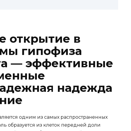
е открытие в
омы гипофиза
га — эффективные
еменные
надежная надежда
ение
вляется одним из самых распространенных
оль образуется из клеток передней доли