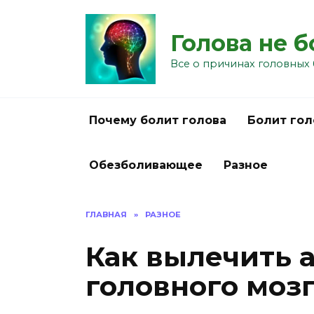
Перейти
к
Голова не 
содержанию
Все о причинах головных 
Почему болит голова
Болит гол
Обезболивающее
Разное
ГЛАВНАЯ
»
РАЗНОЕ
Как вылечить 
головного моз