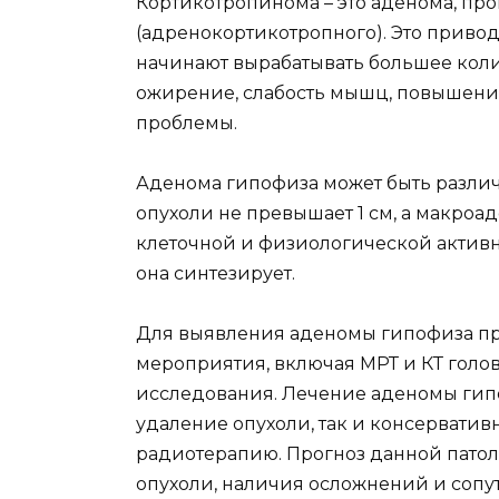
Кортикотропинома – это аденома, пр
(адренокортикотропного). Это приво
начинают вырабатывать большее колич
ожирение, слабость мышц, повышени
проблемы.
Аденома гипофиза может быть различ
опухоли не превышает 1 см, а макроад
клеточной и физиологической активно
она синтезирует.
Для выявления аденомы гипофиза п
мероприятия, включая МРТ и КТ голов
исследования. Лечение аденомы гип
удаление опухоли, так и консервати
радиотерапию. Прогноз данной патол
опухоли, наличия осложнений и сопу