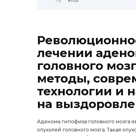
Итог
Революционно
лечении аден
головного моз
методы, совр
технологии и 
на выздоровл
Аденома гипофиза головного мозга я
опухолей головного мозга. Такая опух