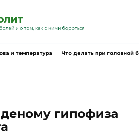
болит
болей и о том, как с ними бороться
ова и температура
Что делать при головной 
аденому гипофиза
га