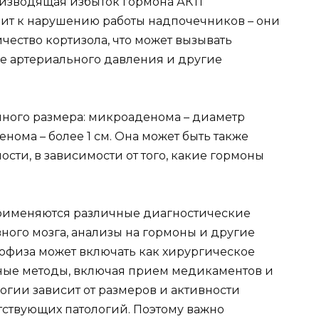
оизводящая избыток гормона АКТГ
дит к нарушению работы надпочечников – они
ество кортизола, что может вызывать
е артериального давления и другие
ного размера: микроаденома – диаметр
енома – более 1 см. Она может быть также
сти, в зависимости от того, какие гормоны
рименяются различные диагностические
ного мозга, анализы на гормоны и другие
офиза может включать как хирургическое
вные методы, включая прием медикаментов и
огии зависит от размеров и активности
тствующих патологий. Поэтому важно