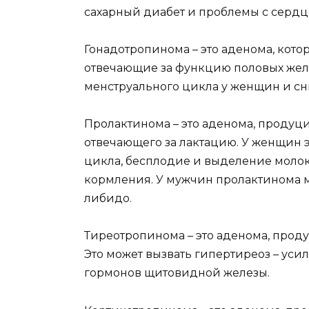
сахарный диабет и проблемы с сердц
Гонадотропинома – это аденома, кото
отвечающие за функцию половых желе
менструального цикла у женщин и с
Пролактинома – это аденома, продуц
отвечающего за лактацию. У женщин 
цикла, бесплодие и выделение молок
кормления. У мужчин пролактинома 
либидо.
Тиреотропинома – это аденома, прод
Это может вызвать гипертиреоз – ус
гормонов щитовидной железы.