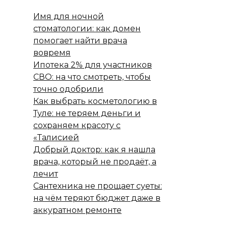
Имя для ночной
стоматологии: как домен
помогает найти врача
вовремя
Ипотека 2% для участников
СВО: на что смотреть, чтобы
точно одобрили
Как выбрать косметологию в
Туле: не теряем деньги и
сохраняем красоту с
«Талисией
Добрый доктор: как я нашла
врача, который не продаёт, а
лечит
Сантехника не прощает суеты:
на чём теряют бюджет даже в
аккуратном ремонте