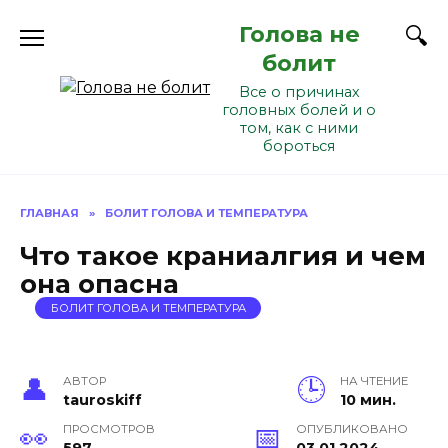
Перейти
Голова не
к
содержанию
болит
Все о причинах
головных болей и о
том, как с ними
бороться
ГЛАВНАЯ
»
БОЛИТ ГОЛОВА И ТЕМПЕРАТУРА
Что такое краниалгия и чем
она опасна
БОЛИТ ГОЛОВА И ТЕМПЕРАТУРА
АВТОР
НА ЧТЕНИЕ
tauroskiff
10 мин.
ПРОСМОТРОВ
ОПУБЛИКОВАНО
597
03.01.2024