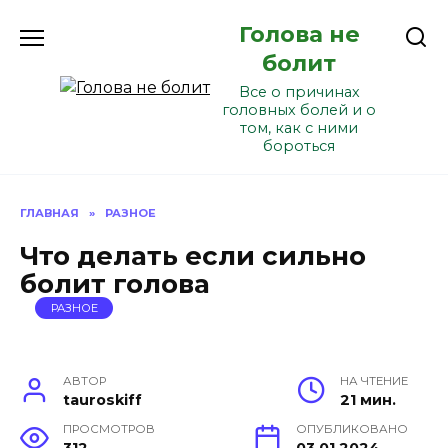
Перейти
Голова не
к
содержанию
болит
Все о причинах
головных болей и о
том, как с ними
бороться
ГЛАВНАЯ
»
РАЗНОЕ
Что делать если сильно
болит голова
РАЗНОЕ
АВТОР
НА ЧТЕНИЕ
tauroskiff
21 мин.
ПРОСМОТРОВ
ОПУБЛИКОВАНО
312
03.01.2024