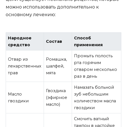
можно использовать дополнительно к
основному лечению:
Народное
Способ
Состав
средство
применения
Промыть полость
Отвар из
Ромашка,
рта горячим
лекарственных
шалфей,
отваром несколько
трав
мята
раз в день
Намазать больной
Гвоздика
Масло
зуб небольшим
(эфирное
гвоздики
количеством масла
масло)
гвоздики
Смочить ватный
тампон в настойке