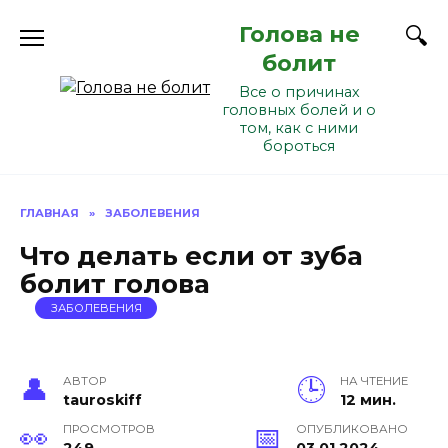
Перейти
Голова не
к
содержанию
болит
Все о причинах
головных болей и о
том, как с ними
бороться
ГЛАВНАЯ
»
ЗАБОЛЕВЕНИЯ
Что делать если от зуба
болит голова
ЗАБОЛЕВЕНИЯ
АВТОР
НА ЧТЕНИЕ
tauroskiff
12 мин.
ПРОСМОТРОВ
ОПУБЛИКОВАНО
249
03.01.2024