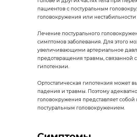
голове и других частях тела при пере
пациентов с постуральным головокр
головокружения или нестабильности 
Лечение постурального головокруже
симптомов заболевания. Для этого мо
увеличивающими артериальное давле
предотвращения травмы, связанной с
гипотензии.
Ортостатическая гипотензия может в
падения и травмы. Поэтому адекватн
головокружения представляет собой в
постуральным головокружением.
Симптомы