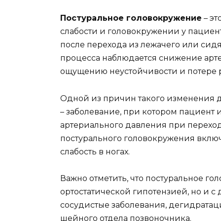
Постуральное головокружение
– эт
слабости и головокружении у пациен
после перехода из лежачего или сидя
процесса наблюдается снижение арте
ощущению неустойчивости и потере 
Одной из причин такого изменения д
– заболевание, при котором пациент
артериального давления при перехо
постурального головокружения включа
слабость в ногах.
Важно отметить, что постуральное го
ортостатической гипотензией, но и с
сосудистые заболевания, дегидратаци
шейного отдела позвоночника.