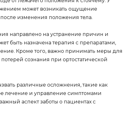
ходе от лежачего положения к стоячему. У
ужением может возникать ощущение
после изменения положения тела.
ния направлено на устранение причин и
жет быть назначена терапия с препаратами,
ние. Кроме того, важно принимать меры для
 потерей сознания при ортостатической
ызвать различные осложнения, такие как
ое лечение и управление симптомами
ажный аспект заботы о пациентах с