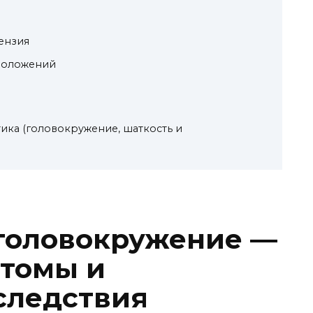
ензия
положений
ика (головокружение, шаткость и
головокружение —
птомы и
следствия