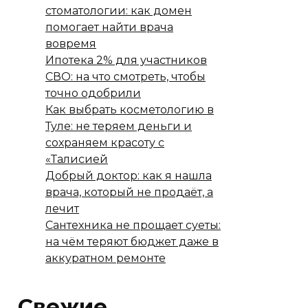
стоматологии: как домен
помогает найти врача
вовремя
Ипотека 2% для участников
СВО: на что смотреть, чтобы
точно одобрили
Как выбрать косметологию в
Туле: не теряем деньги и
сохраняем красоту с
«Талисией
Добрый доктор: как я нашла
врача, который не продаёт, а
лечит
Сантехника не прощает суеты:
на чём теряют бюджет даже в
аккуратном ремонте
Свежие