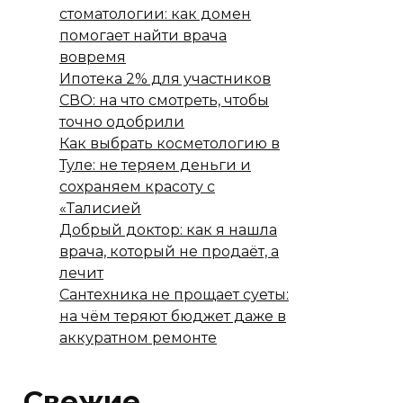
стоматологии: как домен
помогает найти врача
вовремя
Ипотека 2% для участников
СВО: на что смотреть, чтобы
точно одобрили
Как выбрать косметологию в
Туле: не теряем деньги и
сохраняем красоту с
«Талисией
Добрый доктор: как я нашла
врача, который не продаёт, а
лечит
Сантехника не прощает суеты:
на чём теряют бюджет даже в
аккуратном ремонте
Свежие