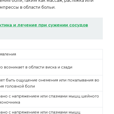
ения боли, таким как массаж, растяжка или
прессы в области больи.
тика и лечение при сужении сосудов
явления
о возникает в области виска и сзади
ет быть ощущение онемения или покалывания во
мя головной боли
зано с напряжением или спазмами мышц шейного
воночника
зано с напряжением или спазмами мышц