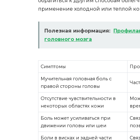
обратиться к другим способам облегч
применение холодной или теплой ком
Полезная информация:
Профилак
головного мозга
Симптомы
Про
Мучительная головная боль с
Част
правой стороны головы
Отсутствие чувствительности в
Мож
некоторых областях кожи
вре
Боль может усиливаться при
Свя
движении головы или шеи
поз
Боли в висках и задней части
Свя