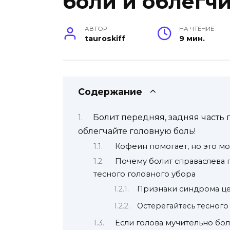
боли и облегч
АВТОР
НА ЧТЕНИЕ
tauroskiff
9 мин.
Содержание
Болит передняя, задняя часть 
облегчайте головную боль!
Кофеин помогает, но это м
Почему болит справаслева 
тесного головного убора
Признаки синдрома це
Остерегайтесь тесного
Если голова мучительно бо