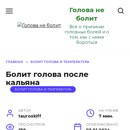
Перейти
Голова не
к
содержанию
болит
Все о причинах
головных болей и о
том, как с ними
бороться
ГЛАВНАЯ
»
БОЛИТ ГОЛОВА И ТЕМПЕРАТУРА
Болит голова после
кальяна
БОЛИТ ГОЛОВА И ТЕМПЕРАТУРА
АВТОР
НА ЧТЕНИЕ
tauroskiff
7 мин.
ПРОСМОТРОВ
ОПУБЛИКОВАНО
178
03.01.2024