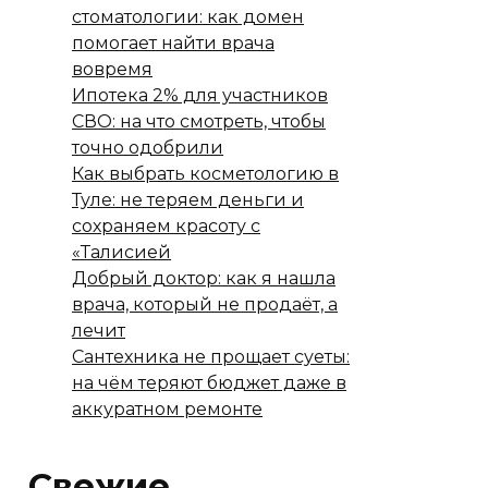
стоматологии: как домен
помогает найти врача
вовремя
Ипотека 2% для участников
СВО: на что смотреть, чтобы
точно одобрили
Как выбрать косметологию в
Туле: не теряем деньги и
сохраняем красоту с
«Талисией
Добрый доктор: как я нашла
врача, который не продаёт, а
лечит
Сантехника не прощает суеты:
на чём теряют бюджет даже в
аккуратном ремонте
Свежие