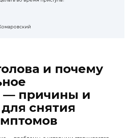
 Комаровский
голова и почему
ьное
 — причины и
для снятия
имптомов