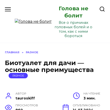
Перейти
Голова не
к
содержанию
болит
Все о причинах
головных болей и о
том, как с ними
бороться
ГЛАВНАЯ
»
РАЗНОЕ
Биотуалет для дачи —
основные преимущества
РАЗНОЕ
АВТОР
НА ЧТЕНИЕ
tauroskiff
3 мин.
ПРОСМОТРОВ
ОПУБЛИКОВАНО
960
14.03.2024