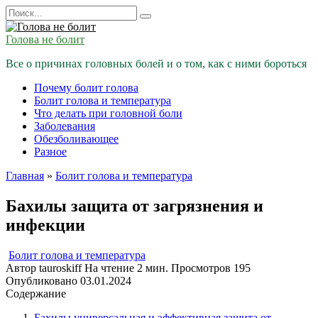
Перейти
Search
к
for:
содержанию
Голова не болит
Все о причинах головных болей и о том, как с ними бороться
Почему болит голова
Болит голова и температура
Что делать при головной боли
Заболевания
Обезболивающее
Разное
Главная
»
Болит голова и температура
Бахилы защита от загрязнения и
инфекции
Болит голова и температура
Автор
tauroskiff
На чтение
2 мин.
Просмотров
195
Опубликовано
03.01.2024
Содержание
Бахилы универсальная и эффективная защита от