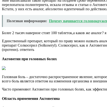
Мне выписывали такой препарат на позднем сроке беременности
перелопатила полинтернета, искала отзывы и статьи о Актовег
Кстати, у них есть аналог, абсолютно идентичный по действию,
Полезная информация:
Почему начинается головокруже
Более 2 тысяч наверное стоят 100 таблеток,а каков же аналог?
Единственный препарат, который по праву можно назвать аналог
препарат Солкосерил (Solkoseryl). Солкосерил, как и Актове
(протеин). ответить
Актовегин при головных болях
Головная боль – достаточно распространенное явление, которое
всего боль является ответом на изменения организма и внешни
Часто применяют Актовегин при головных болях, как эффекти
Область применения Актовегина