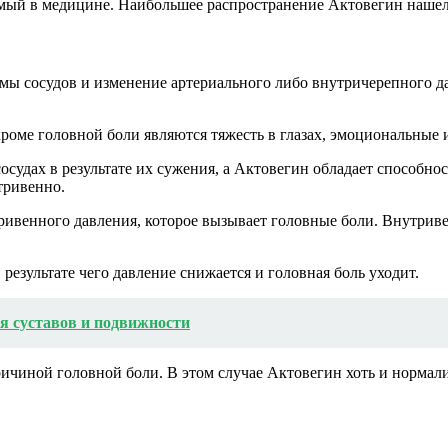
емый в медицине. Наибольшее распространение Актовегин нашел
змы сосудов и изменение артериального либо внутричерепного д
кроме головной боли являются тяжесть в глазах, эмоциональные 
судах в результате их сужения, а Актовегин обладает способно
тривенно.
ивенного давления, которое вызывает головные боли. Внутриве
 результате чего давление снижается и головная боль уходит.
я суставов и подвижности
ричиной головной боли. В этом случае Актовегин хоть и нормали