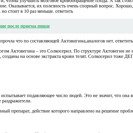
, чтобы улучшить мозговое кровообращение плода. А так стоили 
ине. Оказывается, их полезность очень спорный вопрос. Хорошо
 но стоит в 10 раз меньше. ответить
ние после приема пищи
 я прочла что по составляющей Актовигина,аналогов нет. ответить
ом Актовегина – это Солкосерил. По структуре Актовегин не име
гин, созданы на основе экстракта крови телят. Солкосерил тож
 испытывает подавляющее число людей. Это не значит, что она я
е раздражители.
вный препарат, действие которого направлено на решение пробл