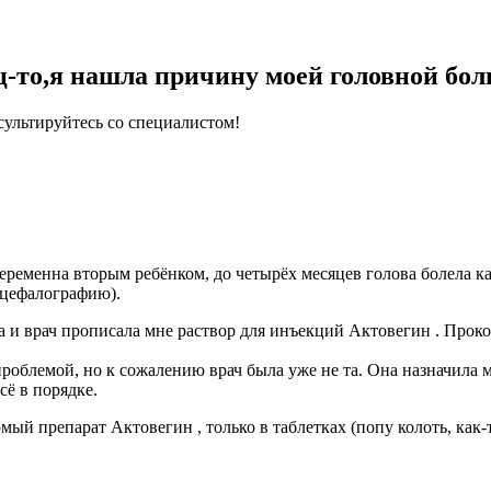
то,я нашла причину моей головной бол
ультируйтесь со специалистом!
беременна вторым ребёнком, до четырёх месяцев голова болела к
нцефалографию).
га и врач прописала мне раствор для инъекций Актовегин . Прок
е проблемой, но к сожалению врач была уже не та. Она назначил
сё в порядке.
ый препарат Актовегин , только в таблетках (попу колоть, как-т