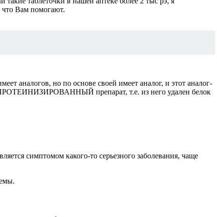
такие таблеточки в нашей аптеке более 2 тыс рэ, я
, что Вам помогают.
ет аналогов, но по основе своей имеет аналог, и этот аналог-
е ДЕПРОТЕИНИЗИРОВАННЫЙ препарат, т.е. из него удален белок
вляется симптомом какого-то серьезного заболевания, чаще
емы.