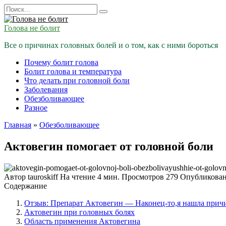
Перейти
Search
к
for:
содержанию
Голова не болит
Все о причинах головных болей и о том, как с ними бороться
Почему болит голова
Болит голова и температура
Что делать при головной боли
Заболевания
Обезболивающее
Разное
Главная
»
Обезболивающее
Актовегин помогает от головной боли
Автор
tauroskiff
На чтение
4 мин.
Просмотров
279
Опубликова
Содержание
Отзыв: Препарат Актовегин — Наконец-то,я нашла причи
Актовегин при головных болях
Область применения Актовегина