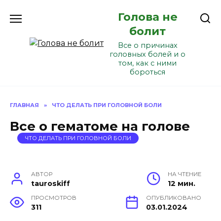
Перейти
Голова не
к
содержанию
болит
Все о причинах
головных болей и о
том, как с ними
бороться
ГЛАВНАЯ
»
ЧТО ДЕЛАТЬ ПРИ ГОЛОВНОЙ БОЛИ
Все о гематоме на голове
ЧТО ДЕЛАТЬ ПРИ ГОЛОВНОЙ БОЛИ
АВТОР
НА ЧТЕНИЕ
tauroskiff
12 мин.
ПРОСМОТРОВ
ОПУБЛИКОВАНО
311
03.01.2024